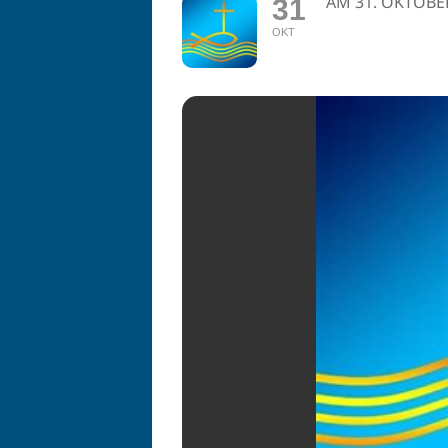
AM 31. OKTOBE
31
OKT