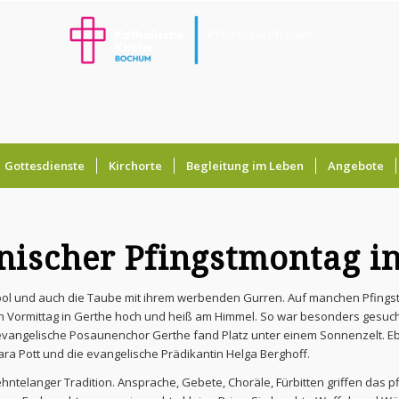
Gottesdienste
Kirchorte
Begleitung im Leben
Angebote
ischer Pfingstmontag in
ymbol und auch die Taube mit ihrem werbenden Gurren. Auf manchen Pfings
rmittag in Gerthe hoch und heiß am Himmel. So war besonders gesucht die
vangelische Posaunenchor Gerthe fand Platz unter einem Sonnenzelt. Eb
ra Pott und die evangelische Prädikantin Helga Berghoff.
telanger Tradition. Ansprache, Gebete, Choräle, Fürbitten griffen das pfi