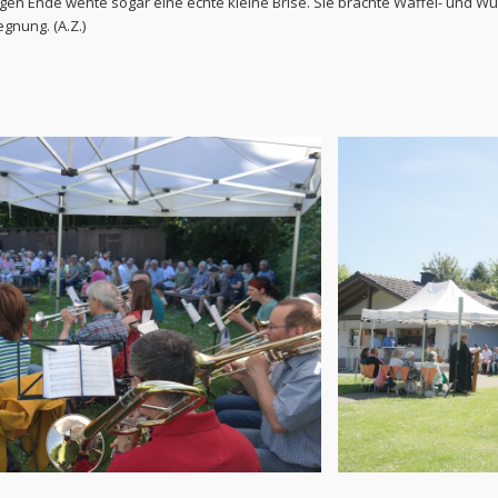
 Ende wehte sogar eine echte kleine Brise. Sie brachte Waffel- und Würst
gnung. (A.Z.)