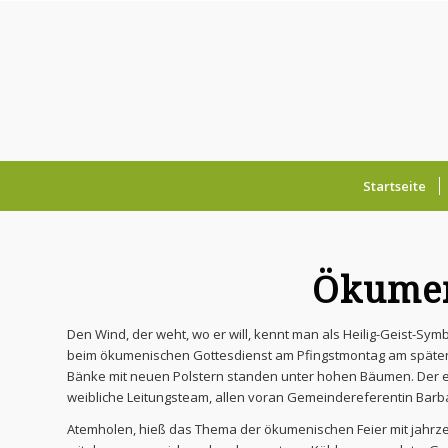
Startseite
Ökumen
Den Wind, der weht, wo er will, kennt man als Heilig-Geist-S
beim ökumenischen Gottesdienst am Pfingstmontag am späten Vo
Bänke mit neuen Polstern standen unter hohen Bäumen. Der e
weibliche Leitungsteam, allen voran Gemeindereferentin Barba
Atemholen, hieß das Thema der ökumenischen Feier mit jahrzehn